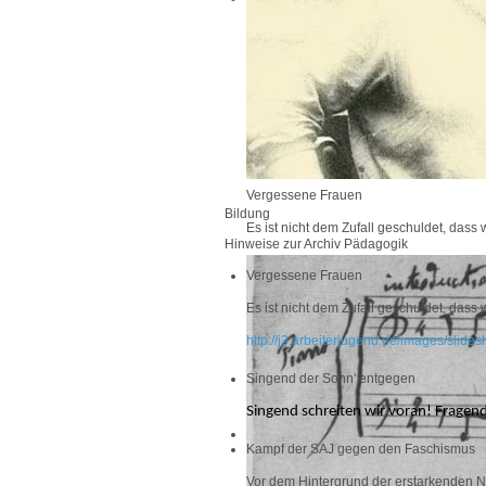
Vergessene Frauen
Bildung
Es ist nicht dem Zufall geschuldet, dass 
Hinweise zur Archiv Pädagogik
Vergessene Frauen
Es ist nicht dem Zufall geschuldet, dass 
http://j3.arbeiterjugend.de/images/slid
Singend der Sonn' entgegen
Singend schreiten wir voran! Fragend
Kampf der SAJ gegen den Faschismus
Vor dem Hintergrund der erstarkenden Na