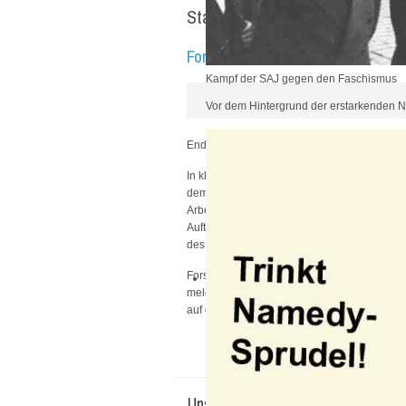
Startseite
Forschungsworkshop "Arbeit-Jug
Kampf der SAJ gegen den Faschismus
Vor dem Hintergrund der erstarkenden Na
Ende August war es endlich soweit: Im Arch
In kleiner, aber sehr feiner (hybrider) Run
dem jüdischen Wanderbund Blau-Weiß über Ju
Arbeiterjugend in den 1950er Jahren. Wir da
Auftakt für den ab jetzt jährlich stattfin
des Archivs der Arbeiterjugendbewegung na
Forscht und schreibt ihr gerade zum Theme
meldet euch - erstmal unverbindlich - bei un
auf der Homepage!
Uns finden