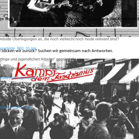
 Tage alt, als sich 1919 in Berlin die Vereinigung proletarischer Kinderfre
Debatte Überlegungen an, die noch vielleicht noch heute relevant sind?
eshow/silde_960_01.jpg
 blicken wir zurück?
Suchen wir gemeinsam nach Antworten.
rlinge und jugendlichen Arbeiter" gegründet.
 ihrer Lehrmeister und mussten auch hier Arbeiten verrichten.
show/Freie-Jugend.jpg
rt
en versteckten Gegenstand aus der Geschichte Deiner Stadt finden.
eshow/Geo-SAJ_1.jpg
sworkshop "Arbeit-Jugend-Bewegung" - ein kleiner Rückblick