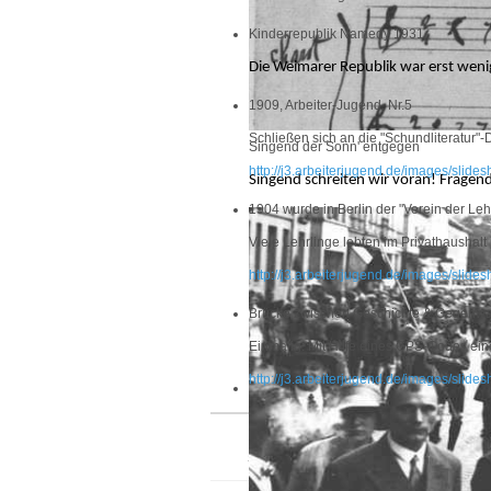
Kinderrepublik Namedy 1931
Die Weimarer Republik war erst wenige
1909, Arbeiter-Jugend, Nr.5
Schließen sich an die "Schundliteratur"-
Singend der Sonn' entgegen
http://j3.arbeiterjugend.de/images/slid
Singend schreiten wir voran! Fragend
1904 wurde in Berlin der "Verein der Leh
Viele Lehrlinge lebten im Privathaushalt
http://j3.arbeiterjugend.de/images/slide
Brücke zwischen Geschichte & Gegenwa
Einmalig: Mit Hilfe eines GPS-Codes ein
http://j3.arbeiterjugend.de/images/slid
Startseite
Uncategorised
Forschung