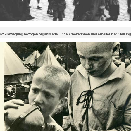
end-Bewegung" - ein kleiner Rückblick
zi-Bewegung bezogen organisierte junge Arbeiterinnen und Arbeiter klar Stellung
iv der Arbeiterjugendbewegung fand der erste Forschungsworkshop "Arbeit-Jugend
de diskutierten wir Forschungsthemen rings um die Arbeiter*innenjugendbewegung -
gend und Sexualität bis hin zu Geschlechter(de)konstruktionen bei den Falken u
nken allen sehr für ihre Teilnahme vor Ort im Salvador-Allende-Haus/SBZ in Oer-Erk
denden Forschungsworkshop! Erste Ergebnisse aus dem Workshop könnt ihr in den i
chlesen.
nfeld "Arbeit-Jugend-Bewegung" und seid interessiert an einer Teilnahme am F
s unter:
archiv@arbeiterjugend.de
! Die offizielle Ausschreibung erfolgt im Jun