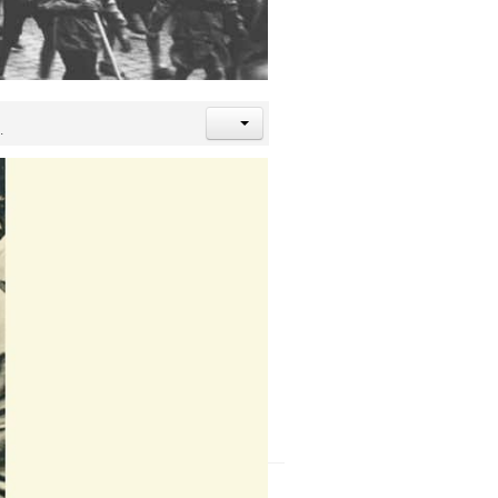
.
-Bewegung" statt!
 von Kinderrepubliken und Kinderwelten,
nd das Selbstverständnis der Christlichen
enschwick sowie digital! Es war ein toller
m Dezember 2020 erscheinenden
Mitteilungen
orschungsworkshop im kommenden Jahr? Dann
i 2021 über die bekannten Kanäle - und hier